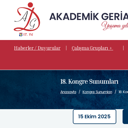
|
|
Haberler / Duyurular
Çalışma Grupları +
18. Kongre Sunumları
Anasayfa
Kongre Sunumları
18. K
15 Ekim 2025