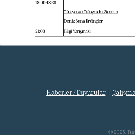
18:00-18:30
Türkiye ve Dünya’da Geriatri
Deniz Suna Erdinçler
21:00
Bilgi Yarışması
Haberler / Duyurular
Çalışma
|
© 2025. Tüm