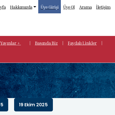
yfa
Hakkımızda
Üye Girişi
Üye Ol
Arama
İletişim
|
|
|
Yayınlar +
Basında Biz
Faydalı Linkler
25
19 Ekim 2025