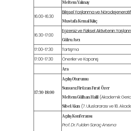
Meltem Yalınay
Bilişsel Yaşlanma ve Nörodejeneratif H
16:00-16:30
Mustafa Kemal Kılıç
Egzersiz ve Fiziksel Aktivitenin Yaşlan
16:30-17:00
Gülru Avcı
17:00-17:30
Tartışma
17:00-17:30
Öneriler ve Kapanış
Ara
Açılış Oturumu
Sunucu:Firüzan Fırat Özer
17:30-18:00
(Akademik Geriat
Meltem Gülhan Halil
(7. Uluslararası ve 18. Akad
Sibel Akın
Açılış Konferansı
Prof. Dr. Fulden Saraç Anısına