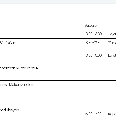
Salon B
13:00-13:30
Biyoi
13:30-17:30
Sibel Akın
Kurs
13:30-15:00
Loji
ı Yönetmek Mümkün mü?
lenme Mekanizmaları
Modülasyon
15:30-17:00
Kapl