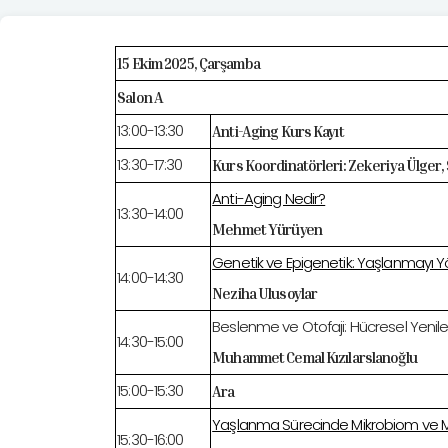
15 Ekim 2025, Çarşamba
Salon A
13:00-13:30
Anti-Aging Kurs Kayıt
13:30-17:30
Kurs Koordinatörleri: Zekeriya Ülger, 
Anti-Aging Nedir?
13:30-14:00
Mehmet Yürüyen
Genetik ve Epigenetik: Yaşlanmay
14:00-14:30
Neziha Ulusoylar
Beslenme ve Otofaji: Hücresel Yeni
14:30-15:00
Muhammet Cemal Kızılarslanoğlu
15:00-15:30
Ara
Yaşlanma Sürecinde Mikrobiom ve 
15:30-16:00