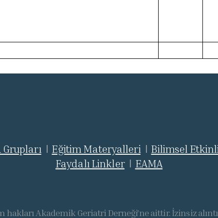
 Grupları
Eğitim Materyalleri
Bilimsel Etkinl
|
|
Faydalı Linkler
EAMA
|
 hakları Akademik Geriatri Derneği'ne aittir. İzinsiz alınt