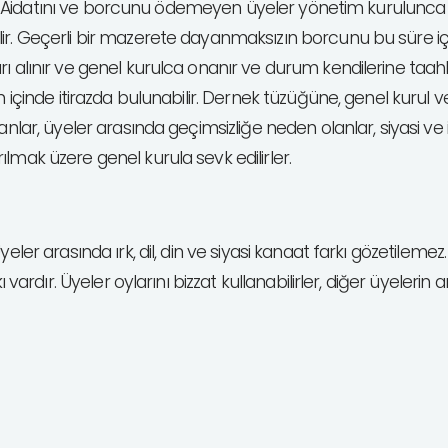
ır. Aidatını ve borcunu ödemeyen üyeler yönetim kurulunca ya
r. Geçerli bir mazerete dayanmaksızın borcunu bu süre için
lınır ve genel kurulca onanır ve durum kendilerine taahhütlü 
n içinde itirazda bulunabilir. Dernek tüzüğüne, genel kurul
nanlar, üyeler arasında geçimsizliğe neden olanlar, siyasi
lmak üzere genel kurula sevk edilirler.
Üyeler arasında ırk, dil, din ve siyasi kanaat farkı gözetileme
 vardır. Üyeler oylarını bizzat kullanabilirler, diğer üyelerin a