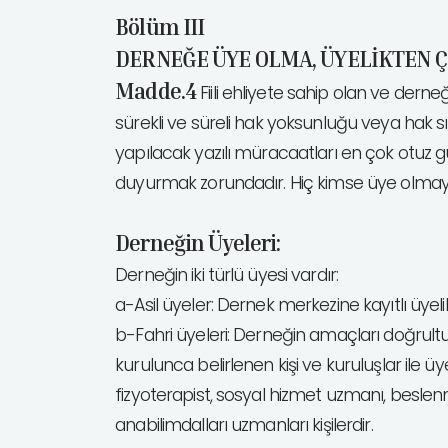
Bölüm III
DERNEĞE ÜYE OLMA, ÜYELİKTEN Ç
Madde.4
Fiili ehliyete sahip olan ve der
sürekli ve süreli hak yoksunluğu veya hak 
yapılacak yazılı müracaatları en çok otuz g
duyurmak zorundadır. Hiç kimse üye olma
Derneğin Üyeleri:
Derneğin iki türlü üyesi vardır:
a-Asil üyeler: Dernek merkezine kayıtlı üyelik
b-Fahri üyeleri: Derneğin amaçları doğrul
kurulunca belirlenen kişi ve kuruluşlar ile üye
fizyoterapist, sosyal hizmet uzmanı, beslenm
anabilimdalları uzmanları kişilerdir.