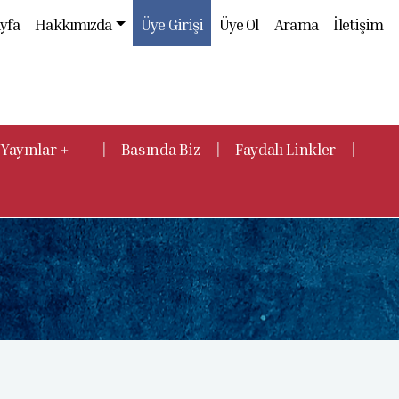
yfa
Hakkımızda
Üye Girişi
Üye Ol
Arama
İletişim
|
|
|
Yayınlar +
Basında Biz
Faydalı Linkler