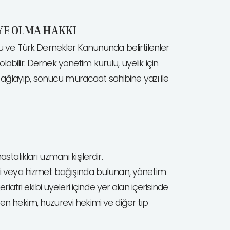
ÜYE OLMA HAKKI
nu ve Türk Dernekler Kanununda belirtilenler
ilir. Dernek yönetim kurulu, üyelik için
bağlayıp, sonucu müracaat sahibine yazı ile
talıkları uzmanı kişilerdir.
di veya hizmet bağışında bulunan, yönetim
riatri ekibi üyeleri içinde yer alan içerisinde
yen hekim, huzurevi hekimi ve diğer tıp