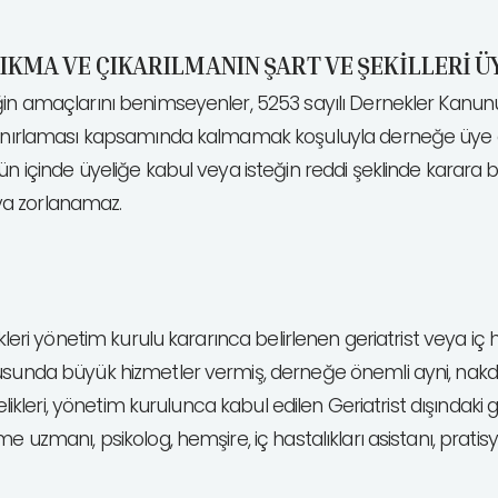
IKMA VE ÇIKARILMANIN ŞART VE ŞEKİLLERİ 
neğin amaçlarını benimseyenler, 5253 sayılı Dernekler Kanu
sınırlaması kapsamında kalmamak koşuluyla derneğe üye olab
ün içinde üyeliğe kabul veya isteğin reddi şeklinde karara 
ya zorlanamaz.
leri yönetim kurulu kararınca belirlenen geriatrist veya iç has
tusunda büyük hizmetler vermiş, derneğe önemli ayni, nak
likleri, yönetim kurulunca kabul edilen Geriatrist dışındaki ge
e uzmanı, psikolog, hemşire, iç hastalıkları asistanı, pratis