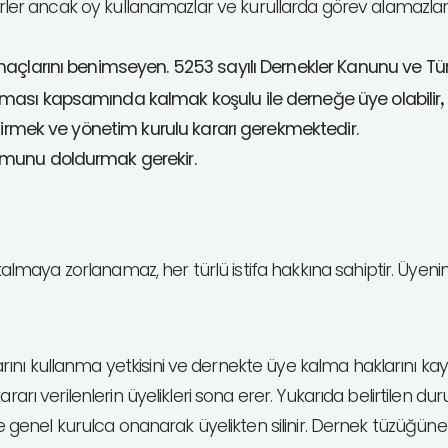
lirler ancak oy kullanamazlar ve kurullarda görev alamazla
amaçlarını benimseyen. 5253 sayılı Dernekler Kanunu ve Tür
,
aması kapsamında kalmak koşulu ile derneğe üye olabilir
getirmek ve yönetim kurulu kararı gerekmektedir.
ormunu doldurmak gerekir.
lmaya zorlanamaz, her türlü istifa hakkına sahiptir. Üyenin 
rını kullanma yetkisini ve dernekte üye kalma haklarını k
arı verilenlerin üyelikleri sona erer. Yukarıda belirtilen dur
ve genel kurulca onanarak üyelikten silinir. Dernek tüzüğüne