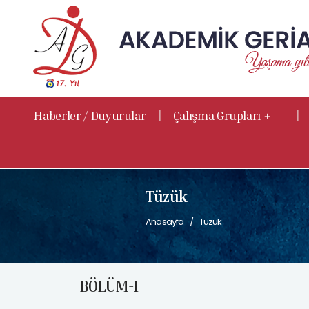
|
|
Haberler / Duyurular
Çalışma Grupları +
Tüzük
Anasayfa
Tüzük
BÖLÜM-I