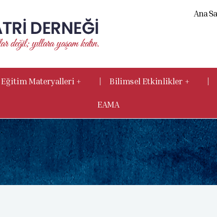
Ana Sa
|
|
Eğitim Materyalleri +
Bilimsel Etkinlikler +
EAMA