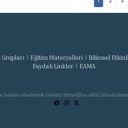
1
2
3
 Grupları
Eğitim Materyalleri
Bilimsel Etkinl
|
|
Faydalı Linkler
EAMA
|
 hakları Akademik Geriatri Derneği'ne aittir. İzinsiz alınt