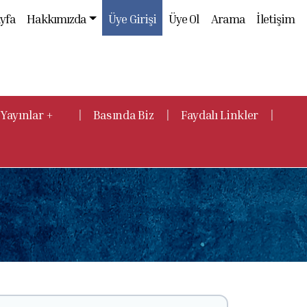
yfa
Hakkımızda
Üye Girişi
Üye Ol
Arama
İletişim
|
|
|
Yayınlar +
Basında Biz
Faydalı Linkler