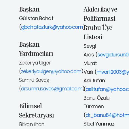
Başkan
Akılcı ilaç ve
Polifarmasi
Gülistan Bahat
(
gbahatozturk@yahoo.com
)
Grubu Üye
Listesi
Başkan
Sevgi
Yardımcıları
Aras (
sevgidursun
Zekeriya Ulger
Murat
(
zekeriyaulger@yahoo.com
)
Varlı (
mvarli2003@
Sumru Savaş
Asli tufan
(
drsumrusavas@gmail.com
)
(
aslitufan@yahoo.
Banu Özulu
Bilimsel
Türkmen
Sekretaryası
(
dr_banu84@hotma
Sibel Yanmaz
Birkan İlhan