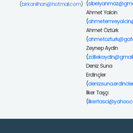
(
sibelyanmaz@gma
(
birkanilhan@hotmail.com
)
Ahmet Yalcin
(
ahmetemreyalcin
Ahmet Öztürk
(
ahmetozturk@gata
Zeynep Aydin
(
zdilekaydin@gmai
Deniz Suna
Erdinçler
(
denizsuna.erdincl
İlker Taşçı
(
ilkertasci@yahoo.