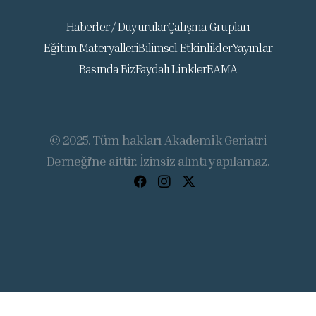
Haberler / Duyurular
Çalışma Grupları
Eğitim Materyalleri
Bilimsel Etkinlikler
Yayınlar
Basında Biz
Faydalı Linkler
EAMA
© 2025. Tüm hakları Akademik Geriatri
Derneği'ne aittir. İzinsiz alıntı yapılamaz.