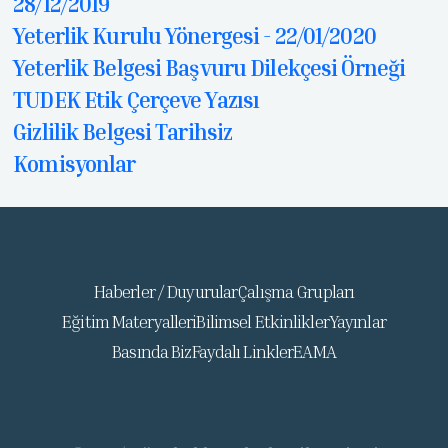
28/12/2019
Yeterlik Kurulu Yönergesi - 22/01/2020
Yeterlik Belgesi Başvuru Dilekçesi Örneği
TUDEK Etik Çerçeve Yazısı
Gizlilik Belgesi Tarihsiz
Komisyonlar
Haberler / Duyurular
Çalışma Grupları
Eğitim Materyalleri
Bilimsel Etkinlikler
Yayınlar
Basında Biz
Faydalı Linkler
EAMA