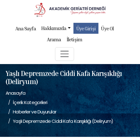
Hakkımızda
Ana Sayfa
Üye Girişi
Üye Ol
Arama
İletişim
Yaşlı Depremzede Ciddi Kafa Karışıklığı
(Deliryum)
Anasayfa
İçerik Kategorileri
Haberler ve Duyurular
Yaşlı Depremzede Ciddi Kafa Karışıklığı (Deliryum)