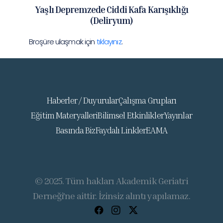
Yaşlı Depremzede Ciddi Kafa Karışıklığı
(Deliryum)
Broşüre ulaşmak için
tıklayınız
.
Haberler / Duyurular
Çalışma Grupları
Eğitim Materyalleri
Bilimsel Etkinlikler
Yayınlar
Basında Biz
Faydalı Linkler
EAMA
© 2025. Tüm hakları Akademik Geriatri
Derneği'ne aittir. İzinsiz alıntı yapılamaz.