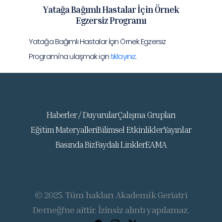
Yatağa Bağımlı Hastalar İçin Örnek
Egzersiz Programı
Yatağa Bağımlı Hastalar İçin Örnek Egzersiz
Programı'na ulaşmak için
tıklayınız
.
Haberler / Duyurular
Çalışma Grupları
Eğitim Materyalleri
Bilimsel Etkinlikler
Yayınlar
Basında Biz
Faydalı Linkler
EAMA
© 2025. Tüm hakları Akademik Geriatri
Derneği'ne aittir. İzinsiz alıntı yapılamaz.