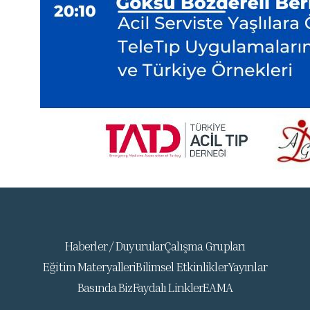
Haberler / Duyurular
Çalışma Grupları
Eğitim Materyalleri
Bilimsel Etkinlikler
Yayınlar
Basında Biz
Faydalı Linkler
EAMA