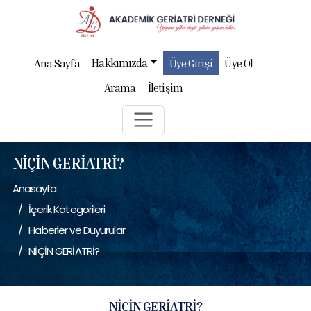
Hakkımızda
Ana Sayfa
Üye Girişi
Üye Ol
Arama
İletişim
NİÇİN GERİATRİ?
Anasayfa
İçerik Kategorileri
Haberler ve Duyurular
NİÇİN GERİATRİ?
NİÇİN GERİATRİ?