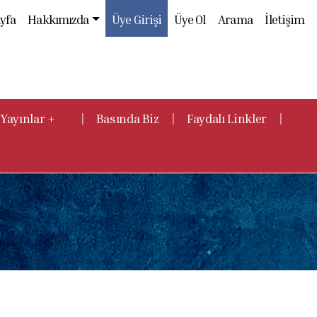
yfa
Hakkımızda
Üye Girişi
Üye Ol
Arama
İletişim
|
|
|
Yayınlar +
Basında Biz
Faydalı Linkler