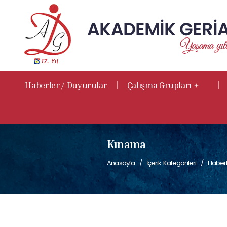
|
|
Haberler / Duyurular
Çalışma Grupları +
Kınama
Anasayfa
İçerik Kategorileri
Haberl