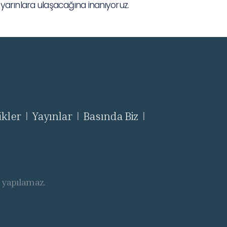
k yarınlara ulaşacağına inanıyoruz.
ikler
Yayınlar
Basında Biz
|
|
|
ı yapılamaz.