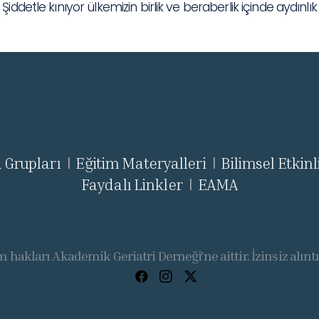
iddetle kınıyor ülkemizin birlik ve beraberlik içinde aydınlı
 Grupları
Eğitim Materyalleri
Bilimsel Etkinl
|
|
Faydalı Linkler
EAMA
|
 hakları Akademik Geriatri Derneği'ne aittir. İzinsiz alınt