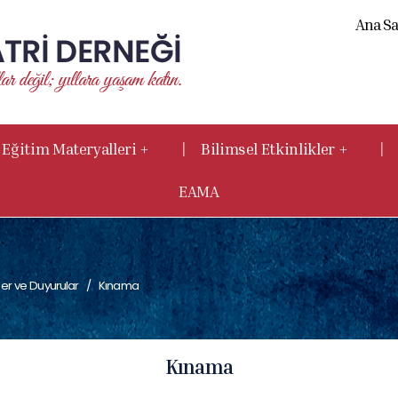
Ana Sa
|
|
Eğitim Materyalleri +
Bilimsel Etkinlikler +
EAMA
er ve Duyurular
Kınama
Kınama