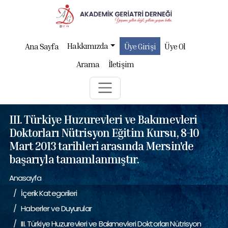
Hakkımızda
Ana Sayfa
Üye Girişi
Üye Ol
Arama
İletişim
III. Türkiye Huzurevleri ve Bakımevleri
Doktorları Nütrisyon Eğitim Kursu, 8-10
Mart 2013 tarihleri arasında Mersin'de
başarıyla tamamlanmıştır.
Anasayfa
İçerik Kategorileri
Haberler ve Duyurular
III. Türkiye Huzurevleri ve Bakımevleri Doktorları Nütrisyon