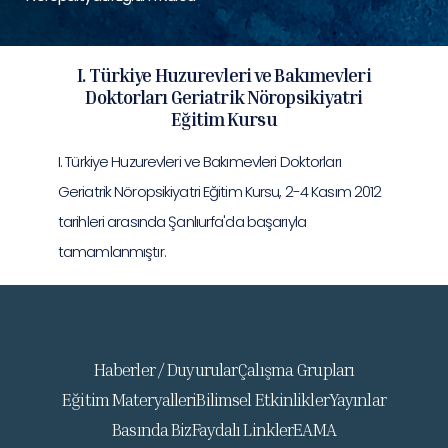
I. Türkiye Huzurevleri ve Bakımevleri
Doktorları Geriatrik Nöropsikiyatri
Eğitim Kursu
I. Türkiye Huzurevleri ve Bakımevleri Doktorları
Geriatrik Nöropsikiyatri Eğitim Kursu, 2-4 Kasım 2012
tarihleri arasında Şanlıurfa'da başarıyla
tamamlanmıştır.
Haberler / Duyurular
Çalışma Grupları
Eğitim Materyalleri
Bilimsel Etkinlikler
Yayınlar
Basında Biz
Faydalı Linkler
EAMA