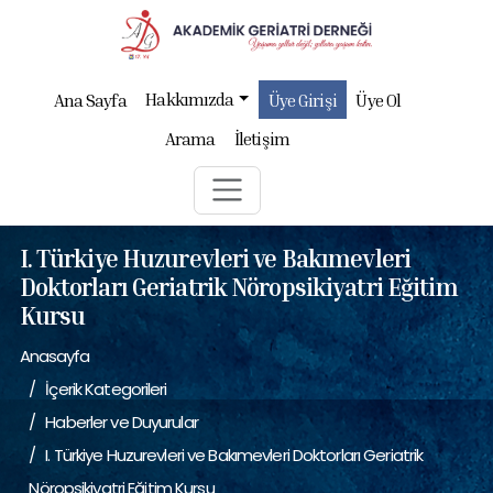
Hakkımızda
Ana Sayfa
Üye Girişi
Üye Ol
Arama
İletişim
I. Türkiye Huzurevleri ve Bakımevleri
Doktorları Geriatrik Nöropsikiyatri Eğitim
Kursu
Anasayfa
İçerik Kategorileri
Haberler ve Duyurular
I. Türkiye Huzurevleri ve Bakımevleri Doktorları Geriatrik
Nöropsikiyatri Eğitim Kursu