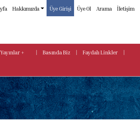
yfa
Hakkımızda
Üye Girişi
Üye Ol
Arama
İletişim
|
|
|
Yayınlar +
Basında Biz
Faydalı Linkler