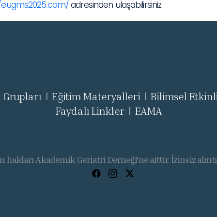
//eugms2025.com/
adresinden ulaşabilirsiniz.
 Grupları
Eğitim Materyalleri
Bilimsel Etkinl
|
|
Faydalı Linkler
EAMA
|
 hakları Akademik Geriatri Derneği'ne aittir. İzinsiz alınt