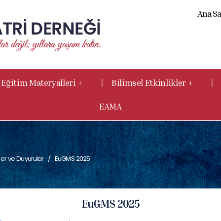
Ana Sa
|
|
Eğitim Materyalleri +
Bilimsel Etkinlikler +
EAMA
er ve Duyurular
EuGMS 2025
EuGMS 2025