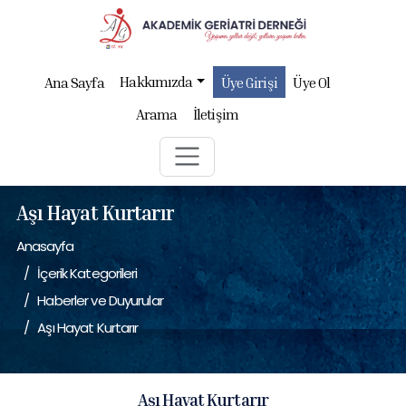
Hakkımızda
Ana Sayfa
Üye Girişi
Üye Ol
Arama
İletişim
Aşı Hayat Kurtarır
Anasayfa
İçerik Kategorileri
Haberler ve Duyurular
Aşı Hayat Kurtarır
Aşı Hayat Kurtarır