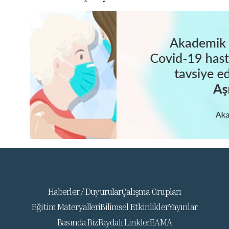
Haberler / Duyurular
Çalışma Grupları
Eğitim Materyalleri
Bilimsel Etkinlikler
Yayınlar
Basında Biz
Faydalı Linkler
EAMA