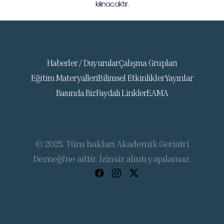
kılınacaktır.
Haberler / Duyurular
Çalışma Grupları
Eğitim Materyalleri
Bilimsel Etkinlikler
Yayınlar
Basında Biz
Faydalı Linkler
EAMA
© 2025. Tüm hakları Akademik Geriatri
Derneği'ne aittir. İzinsiz alıntı yapılamaz.