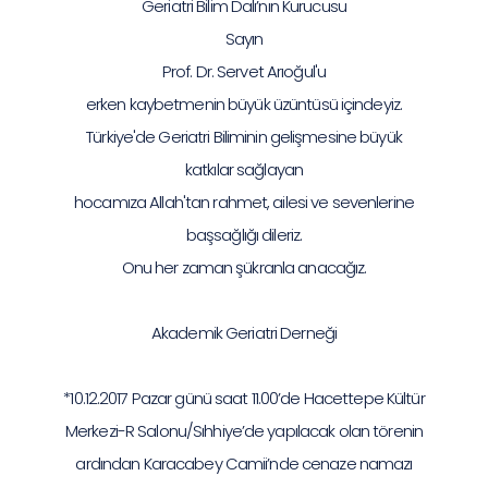
Geriatri Bilim Dalı’nın Kurucusu
Sayın
Prof. Dr. Servet Arıoğul'u
erken kaybetmenin büyük üzüntüsü içindeyiz.
Türkiye'de Geriatri Biliminin gelişmesine büyük
katkılar sağlayan
hocamıza Allah'tan rahmet, ailesi ve sevenlerine
başsağlığı dileriz.
Onu her zaman şükranla anacağız.
Akademik Geriatri Derneği
*10.12.2017 Pazar günü saat 11.00’de Hacettepe Kültür
Merkezi-R Salonu/Sıhhiye’de yapılacak olan törenin
ardından Karacabey Camii’nde cenaze namazı