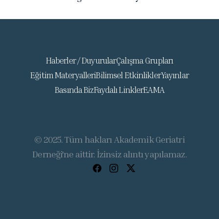
Haberler / Duyurular
Çalışma Grupları
Eğitim Materyalleri
Bilimsel Etkinlikler
Yayınlar
Basında Biz
Faydalı Linkler
EAMA
© 2025. Tüm hakları Akademik Geriatri
Derneği'ne aittir. İzinsiz alıntı yapılamaz.