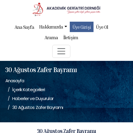
Hakkımızda
Ana Sayfa
Üye Girişi
Üye Ol
Arama
İletişim
30 Ağustos Zafer Bayramı
Anasayfa
İçerik Kategorileri
Haberler ve Duyurular
30 Ağustos Zafer Bayramı
30 Ağustos Zafer Bayramı