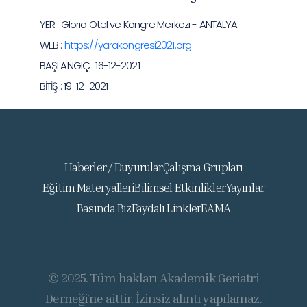
YER : Gloria Otel ve Kongre Merkezi - ANTALYA
WEB :
https://yarakongresi2021.org
BAŞLANGIÇ : 16-12-2021
BİTİŞ : 19-12-2021
Haberler / Duyurular
Çalışma Grupları
Eğitim Materyalleri
Bilimsel Etkinlikler
Yayınlar
Basında Biz
Faydalı Linkler
EAMA
© 2025. Tüm hakları Akademik Geriatri
Derneği'ne aittir. İzinsiz alıntı yapılamaz.