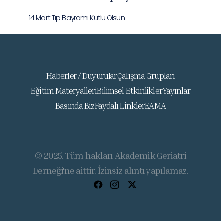
14 Mart Tıp Bayramı Kutlu Olsun
Haberler / Duyurular
Çalışma Grupları
Eğitim Materyalleri
Bilimsel Etkinlikler
Yayınlar
Basında Biz
Faydalı Linkler
EAMA
© 2025. Tüm hakları Akademik Geriatri
Derneği'ne aittir. İzinsiz alıntı yapılamaz.