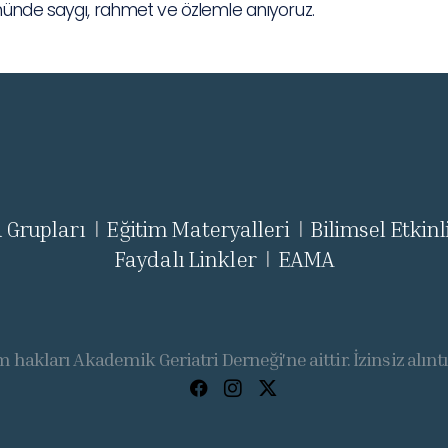
münde saygı, rahmet ve özlemle anıyoruz.
 Grupları
Eğitim Materyalleri
Bilimsel Etkinl
|
|
Faydalı Linkler
EAMA
|
 hakları Akademik Geriatri Derneği'ne aittir. İzinsiz alınt