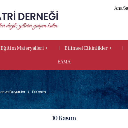
Ana Sa
|
|
Eğitim Materyalleri +
Bilimsel Etkinlikler +
EAMA
er ve Duyurular
10 Kasım
10 Kasım