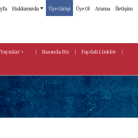
yfa
Hakkımızda
Üye Girişi
Üye Ol
Arama
İletişim
|
|
|
Yayınlar +
Basında Biz
Faydalı Linkler