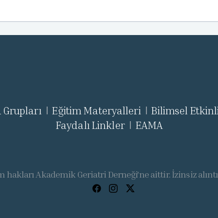
 Grupları
Eğitim Materyalleri
Bilimsel Etkinl
|
|
Faydalı Linkler
EAMA
|
 hakları Akademik Geriatri Derneği'ne aittir. İzinsiz alınt