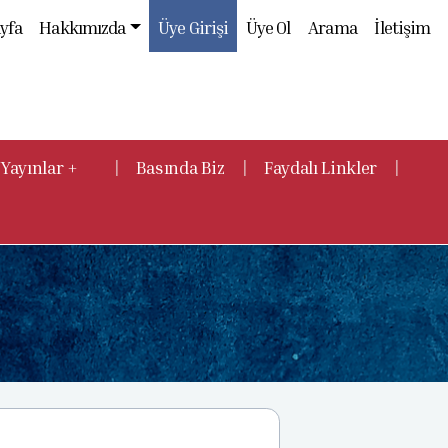
yfa
Hakkımızda
Üye Girişi
Üye Ol
Arama
İletişim
|
|
|
Yayınlar +
Basında Biz
Faydalı Linkler