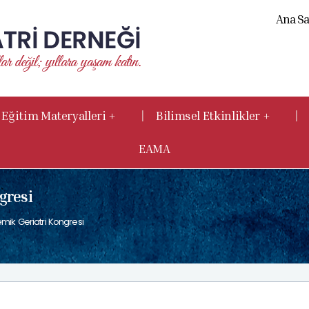
Ana Sa
|
|
Eğitim Materyalleri +
Bilimsel Etkinlikler +
EAMA
gresi
mik Geriatri Kongresi