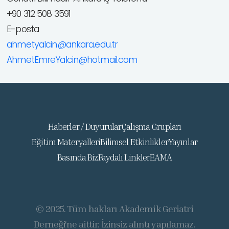
+90 312 508 3591
E-posta
ahmetyalcin@ankara.edu.tr
AhmetEmreYalcin@hotmail.com
Haberler / Duyurular
Çalışma Grupları
Eğitim Materyalleri
Bilimsel Etkinlikler
Yayınlar
Basında Biz
Faydalı Linkler
EAMA
© 2025. Tüm hakları Akademik Geriatri
Derneği'ne aittir. İzinsiz alıntı yapılamaz.