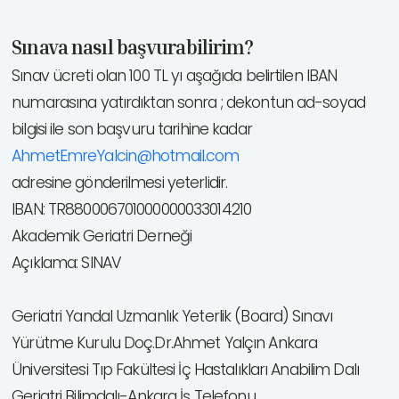
Sınava nasıl başvurabilirim?
Sınav ücreti olan 100 TL yı aşağıda belirtilen IBAN
numarasına yatırdıktan sonra ; dekontun ad-soyad
bilgisi ile son başvuru tarihine kadar
AhmetEmreYalcin@hotmail.com
adresine gönderilmesi yeterlidir.
IBAN: TR880006701000000033014210
Akademik Geriatri Derneği
Açıklama: SINAV
Geriatri Yandal Uzmanlık Yeterlik (Board) Sınavı
Yürütme Kurulu Doç.Dr.Ahmet Yalçın Ankara
Üniversitesi Tıp Fakültesi İç Hastalıkları Anabilim Dalı
Geriatri Bilimdalı-Ankara İş Telefonu